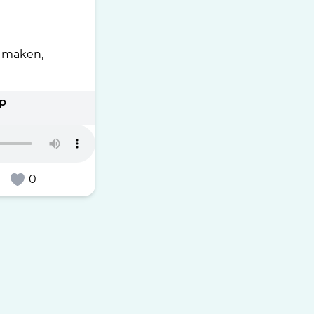
e maken,
op
0