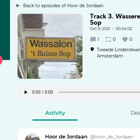
Back to episodes of Hoor de Jordaan
Track 3. Wasser
Sop
Oct 9, 2021
•
00:04:02
1
0
0
Tweede Lindendwars
Amsterdam
Activity
Des
Hoor de Jordaan
@Hoor_de_Jordaan