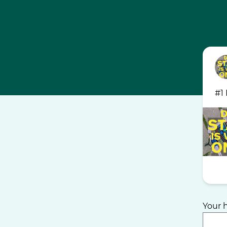
#1
Your 