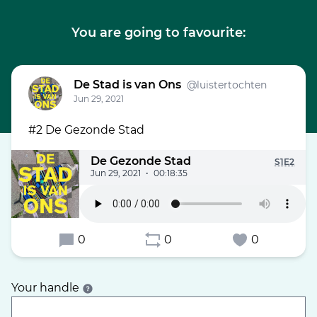
You are going to favourite:
De Stad is van Ons
@luistertochten
Jun 29, 2021
#2 De Gezonde Stad
De Gezonde Stad
S1E2
Jun 29, 2021
•
00:18:35
0
0
0
Your handle